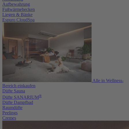
Aufbewahrung
Fußwärmebecken
Liegen & Bänke
Espuro CloudSpa
Alle in Wellness-
Bereich einkaufen
Düfte Sauna
®
Düfte SANARIUM
Düfte Dampfbad
Raumdüfte
Peelings
Cremes