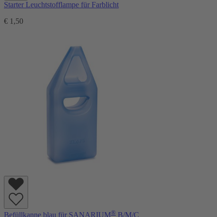
Starter Leuchtstofflampe für Farblicht
€ 1,50
®
Befüllkanne blau für SANARIUM
B/M/C