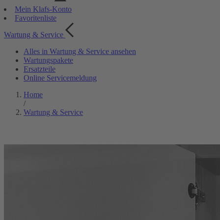
Mein Klafs-Konto
Favoritenliste
Wartung & Service
Alles in Wartung & Service ansehen
Wartungspakete
Ersatzteile
Online Servicemeldung
Home
/
Wartung & Service