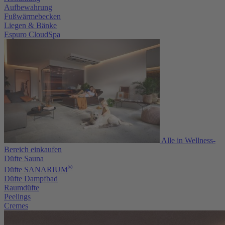
Aufbewahrung
Fußwärmebecken
Liegen & Bänke
Espuro CloudSpa
Alle in Wellness-
Bereich einkaufen
Düfte Sauna
®
Düfte SANARIUM
Düfte Dampfbad
Raumdüfte
Peelings
Cremes