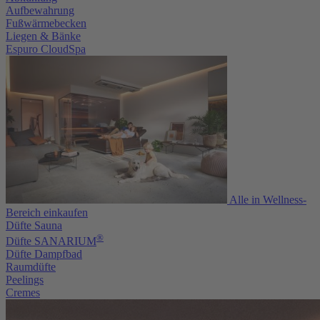
Aufbewahrung
Fußwärmebecken
Liegen & Bänke
Espuro CloudSpa
Alle in Wellness-
Bereich einkaufen
Düfte Sauna
®
Düfte SANARIUM
Düfte Dampfbad
Raumdüfte
Peelings
Cremes