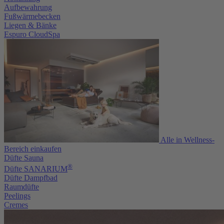
Aufbewahrung
Fußwärmebecken
Liegen & Bänke
Espuro CloudSpa
Alle in Wellness-
Bereich einkaufen
Düfte Sauna
®
Düfte SANARIUM
Düfte Dampfbad
Raumdüfte
Peelings
Cremes