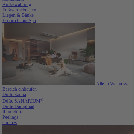
Aufbewahrung
Fußwärmebecken
Liegen & Bänke
Espuro CloudSpa
Alle in Wellness-
Bereich einkaufen
Düfte Sauna
®
Düfte SANARIUM
Düfte Dampfbad
Raumdüfte
Peelings
Cremes