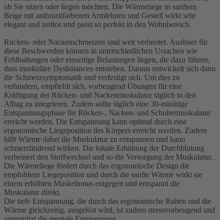
ob Sie sitzen oder liegen möchten. Die Wärmeliege in sanftem
Beige mit anthrazitfarbenen Armlehnen und Gestell wirkt sehr
elegant und zeitlos und passt so perfekt in den Wohnbereich.
Rücken- oder Nackenschmerzen sind weit verbreitet. Auslöser für
diese Beschwerden können in unterschiedlichen Ursachen wie
Fehlhaltungen oder einseitige Belastungen liegen, die dazu führen,
dass muskuläre Dysbalancen entstehen. Daraus entwickelt sich dann
die Schmerzsymptomatik und verfestigt sich. Um dies zu
verhindern, empfiehlt sich, vorbeugend Übungen für eine
Kräftigung der Rücken- und Nackenmuskulatur täglich in den
Alltag zu integrieren. Zudem sollte täglich eine 30-minütige
Entspannungsphase für Rücken-, Nacken- und Schultermuskulatur
erreicht werden. Die Entspannung kann optimal durch eine
ergonomische Liegeposition des Körpers erreicht werden. Zudem
hilft Wärme dabei die Muskulatur zu entspannen und kann
schmerzlindernd wirken. Die lokale Erhöhung der Durchblutung
verbessert den Stoffwechsel und so die Versorgung der Muskulatur.
Die Wärmeliege fördert durch das ergonomische Design die
empfohlene Liegeposition und durch die sanfte Wärme wirkt sie
einem erhöhten Muskeltonus entgegen und entspannt die
Muskulatur direkt.
Die tiefe Entspannung, die durch das ergonomische Ruhen und die
Wärme gleichzeitig, ausgelöst wird, ist zudem stressvorbeugend und
unterstützt die mentale Entspannung.