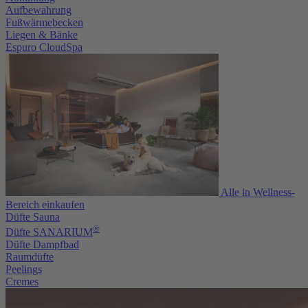
Aufbewahrung
Fußwärmebecken
Liegen & Bänke
Espuro CloudSpa
Alle in Wellness-
Bereich einkaufen
Düfte Sauna
®
Düfte SANARIUM
Düfte Dampfbad
Raumdüfte
Peelings
Cremes