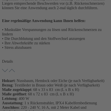
Liegen entsprechende Beschwerden vor (z.B. Rückenschmerzen)
können Sie eine Anwendung auch 2-mal täglich durchführen.
Eine regelmäßige Anwendung kann Ihnen helfen:
• Muskuläre Verspannungen zu lösen und Rückenschmerzen zu
lindern
• Die Durchblutung und den Stoffwechsel anzuregen
• Ihre Abwehrkräfte zu stärken
• Stress abzubauen
Details
Holzart
: Nussbaum, Hemlock oder Eiche (je nach Verfügbarkeit)
Bezug
: Textilleder in Braun oder Weiß (je nach Verfügbarkeit)
Maße zugeklappt
: 68 x 33 x 83 cm (L x B x H)
Maße geöffnet
: 68 x 72 x 83 cm (L x B x H)
Leistung
: 400 W
Ausstattung
: 1 x Rückenstrahler, IPX4 Kabelfernbedienung
Anschluss
: 220 - 240 V, 16 A, mit 2 Meter Kabel und