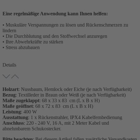
Eine regelmäßige Anwendung kann Ihnen helfen:
• Muskuläre Verspannungen zu lösen und Rückenschmerzen zu
lindern
• Die Durchblutung und den Stoffwechsel anzuregen
• Ihre Abwehrkräfte zu stärken
• Stress abzubauen
Details
Holzart
: Nussbaum, Hemlock oder Eiche (je nach Verfügbarkeit)
Bezug
: Textilleder in Braun oder Weiß (je nach Verfügbarkeit)
Maße zugeklappt
: 68 x 33 x 83 cm (L x B x H)
Maße geöffnet
: 68 x 72 x 83 cm (L x B x H)
Leistung
: 400 W
Ausstattung
: 1 x Rückenstrahler, IPX4 Kabelfernbedienung
Anschluss
: 220 - 240 V, 16 A, mit 2 Meter Kabel und
abnehmbarem Schukostecker.
Bitte beachten
: Bei diesem Artikel fallen zusätzliche Versandkosten