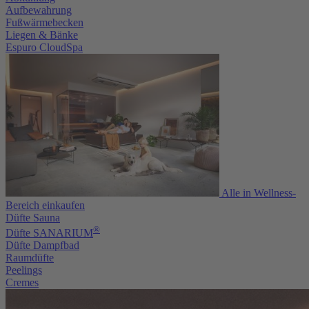
Aufbewahrung
Fußwärmebecken
Liegen & Bänke
Espuro CloudSpa
Alle in Wellness-
Bereich einkaufen
Düfte Sauna
®
Düfte SANARIUM
Düfte Dampfbad
Raumdüfte
Peelings
Cremes