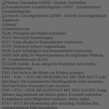
GHS02 - Flamme: Entzündbar
GHS07 - Ausrufezeichen:
Gesundheitsgefahr
GHS09 - Umwelt: Umweltgefährlich
Signalwort
Achtung!
Gefahrenhinweise
H226: Flüssigkeit und Dampf entzündbar.
H315: Verursacht Hautreizungen.
H317: Kann allergische Hautreaktionen verursachen.
H319: Verursacht schwere Augenreizung.
H336: Kann Schläfrigkeit und Benommenheit verursachen.
H410: Sehr giftig für Wasserorganismen mit langfristiger Wirkung.
EU Gefahrenhinweise (EUH)
EUH208: Enthält . Kann allergische Reaktionen hervorrufen.
Sicherheitshinweise
P102: Darf nicht in die Hände von Kindern gelangen.
P303 + P361 + P353: BEI BERÜHRUNG MIT DER HAUT (oder
dem Haar): Alle kontaminierten Kleidungsstücke sofort ausziehen.
Haut mit Wasser abwaschen [oder duschen].
P305 + P351 + P338: BEI KONTAKT MIT DEN AUGEN: Einige
Minuten lang behutsam mit Wasser spülen. Eventuell vorhandene
Kontaktlinsen nach Möglichkeit entfernen. Weiter spülen.
P333 + P313: Bei Hautreizung oder -ausschlag: Ärztlichen Rat
einholen/ärztliche Hilfe hinzuziehen.