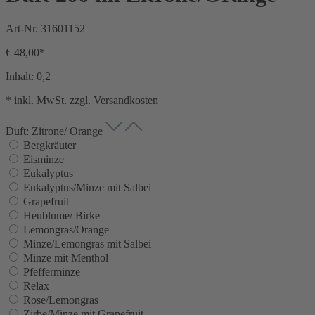
Art-Nr.
31601152
€ 48,00*
Inhalt:
0,2
* inkl. MwSt. zzgl. Versandkosten
Duft: Zitrone/ Orange
Bergkräuter
Eisminze
Eukalyptus
Eukalyptus/Minze mit Salbei
Grapefruit
Heublume/ Birke
Lemongras/Orange
Minze/Lemongras mit Salbei
Minze mit Menthol
Pfefferminze
Relax
Rose/Lemongras
Zirbe/Minze mit Grapefruit