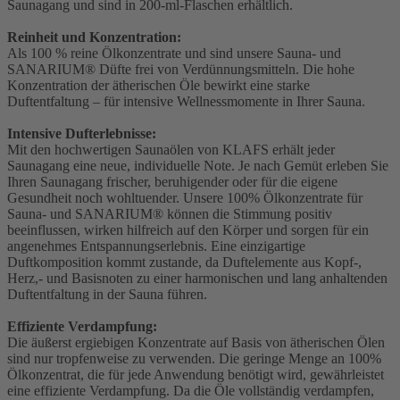
Saunagang und sind in 200-ml-Flaschen erhältlich.
Reinheit und Konzentration:
Als 100 % reine Ölkonzentrate und sind unsere Sauna- und
SANARIUM® Düfte frei von Verdünnungsmitteln. Die hohe
Konzentration der ätherischen Öle bewirkt eine starke
Duftentfaltung – für intensive Wellnessmomente in Ihrer Sauna.
Intensive Dufterlebnisse:
Mit den hochwertigen Saunaölen von KLAFS erhält jeder
Saunagang eine neue, individuelle Note. Je nach Gemüt erleben Sie
Ihren Saunagang frischer, beruhigender oder für die eigene
Gesundheit noch wohltuender. Unsere 100% Ölkonzentrate für
Sauna- und SANARIUM® können die Stimmung positiv
beeinflussen, wirken hilfreich auf den Körper und sorgen für ein
angenehmes Entspannungserlebnis. Eine einzigartige
Duftkomposition kommt zustande, da Duftelemente aus Kopf-,
Herz,- und Basisnoten zu einer harmonischen und lang anhaltenden
Duftentfaltung in der Sauna führen.
Effiziente Verdampfung:
Die äußerst ergiebigen Konzentrate auf Basis von ätherischen Ölen
sind nur tropfenweise zu verwenden. Die geringe Menge an 100%
Ölkonzentrat, die für jede Anwendung benötigt wird, gewährleistet
eine effiziente Verdampfung. Da die Öle vollständig verdampfen,