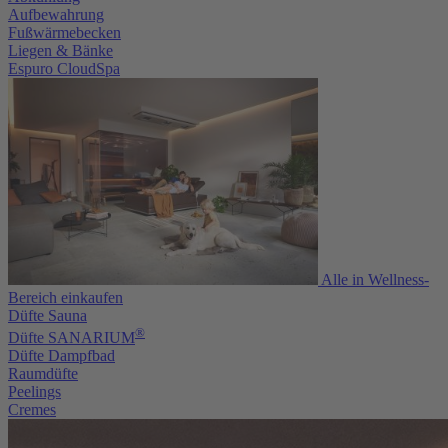
Aufbewahrung
Fußwärmebecken
Liegen & Bänke
Espuro CloudSpa
Alle in Wellness-
Bereich einkaufen
Düfte Sauna
®
Düfte SANARIUM
Düfte Dampfbad
Raumdüfte
Peelings
Cremes