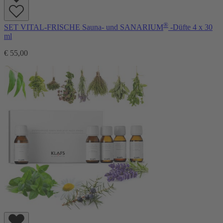
®
SET VITAL-FRISCHE Sauna- und SANARIUM
-Düfte 4 x 30
ml
€ 55,00