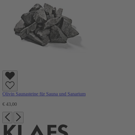
Olivin Saunasteine für Sauna und Sanarium
€ 43,00