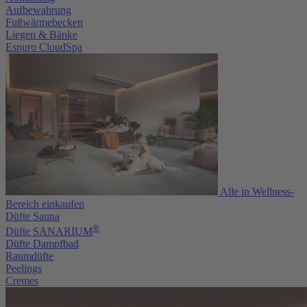
Aufbewahrung
Fußwärmebecken
Liegen & Bänke
Espuro CloudSpa
Alle in Wellness-
Bereich einkaufen
Düfte Sauna
®
Düfte SANARIUM
Düfte Dampfbad
Raumdüfte
Peelings
Cremes