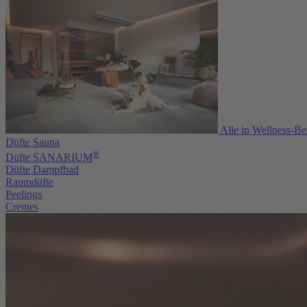
Alle in Wellness-Be
Düfte Sauna
®
Düfte SANARIUM
Düfte Dampfbad
Raumdüfte
Peelings
Cremes