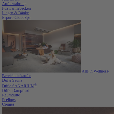
Aufbewahrung
Fußwärmebecken
Liegen & Bänke
Espuro CloudSpa
Alle in Wellness-
Bereich einkaufen
Düfte Sauna
®
Düfte SANARIUM
Düfte Dampfbad
Raumdüfte
Peelings
Cremes