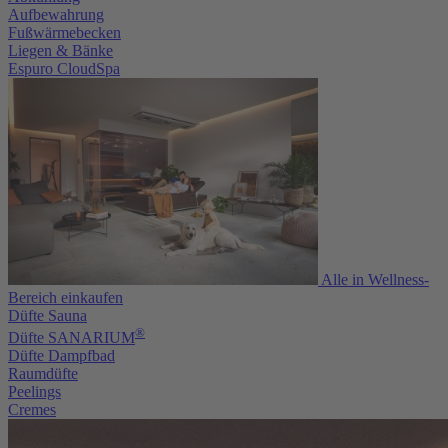
Aufbewahrung
Fußwärmebecken
Liegen & Bänke
Espuro CloudSpa
Alle in Wellness-
Bereich einkaufen
Düfte Sauna
®
Düfte SANARIUM
Düfte Dampfbad
Raumdüfte
Peelings
Cremes