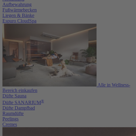
Aufbewahrung
Fußwärmebecken
Liegen & Bänke
Espuro CloudSpa
Alle in Wellness-
Bereich einkaufen
Düfte Sauna
®
Düfte SANARIUM
Düfte Dampfbad
Raumdüfte
Peelings
Cremes