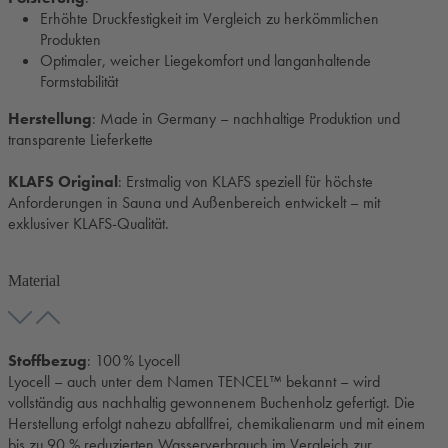
Erhöhte Druckfestigkeit im Vergleich zu herkömmlichen
Produkten
Optimaler, weicher Liegekomfort und langanhaltende
Formstabilität
Herstellung
: Made in Germany – nachhaltige Produktion und
transparente Lieferkette
KLAFS Original
: Erstmalig von KLAFS speziell für höchste
Anforderungen in Sauna und Außenbereich entwickelt – mit
exklusiver KLAFS-Qualität.
Material
Stoffbezug
: 100 % Lyocell
Lyocell – auch unter dem Namen TENCEL™ bekannt – wird
vollständig aus nachhaltig gewonnenem Buchenholz gefertigt. Die
Herstellung erfolgt nahezu abfallfrei, chemikalienarm und mit einem
bis zu 90 % reduzierten Wasserverbrauch im Vergleich zur