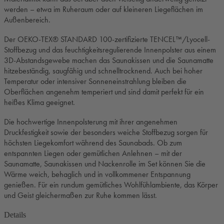
werden – etwa im Ruheraum oder auf kleineren Liegeflächen im
Außenbereich.
Der OEKO-TEX® STANDARD 100-zertifizierte TENCEL™/Lyocell-
Stoffbezug und das feuchtigkeitsregulierende Innenpolster aus einem
3D-Abstandsgewebe machen das Saunakissen und die Saunamatte
hitzebeständig, saugfähig und schnelltrocknend. Auch bei hoher
Temperatur oder intensiver Sonneneinstrahlung bleiben die
Oberflächen angenehm temperiert und sind damit perfekt für ein
heißes Klima geeignet.
Die hochwertige Innenpolsterung mit ihrer angenehmen
Druckfestigkeit sowie der besonders weiche Stoffbezug sorgen für
höchsten Liegekomfort während des Saunabads. Ob zum
entspannten Liegen oder gemütlichen Anlehnen – mit der
Saunamatte, Saunakissen und Nackenrolle im Set können Sie die
Wärme weich, behaglich und in vollkommener Entspannung
genießen. Für ein rundum gemütliches Wohlfühlambiente, das Körper
und Geist gleichermaßen zur Ruhe kommen lässt.
Details