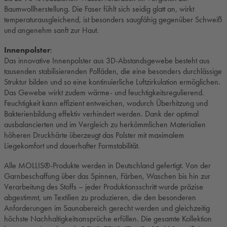
Baumwollherstellung. Die Faser fühlt sich seidig glatt an, wirkt
temperaturausgleichend, ist besonders saugfähig gegenüber Schweiß
und angenehm sanft zur Haut.
Innenpolster
:
Das innovative Innenpolster aus 3D-Abstandsgewebe besteht aus
tausenden stabilisierenden Polfäden, die eine besonders durchlässige
Struktur bilden und so eine kontinuierliche Luftzirkulation ermöglichen.
Das Gewebe wirkt zudem wärme- und feuchtigkeitsregulierend.
Feuchtigkeit kann effizient entweichen, wodurch Überhitzung und
Bakterienbildung effektiv verhindert werden. Dank der optimal
ausbalancierten und im Vergleich zu herkömmlichen Materialien
höheren Druckhärte überzeugt das Polster mit maximalem
Liegekomfort und dauerhafter Formstabilität.
Alle MOLLIS®-Produkte werden in Deutschland gefertigt. Von der
Garnbeschaffung über das Spinnen, Färben, Waschen bis hin zur
Verarbeitung des Stoffs – jeder Produktionsschritt wurde präzise
abgestimmt, um Textilien zu produzieren, die den besonderen
Anforderungen im Saunabereich gerecht werden und gleichzeitig
höchste Nachhaltigkeitsansprüche erfüllen. Die gesamte Kollektion