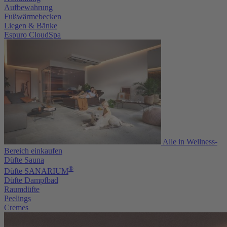
Aufbewahrung
Fußwärmebecken
Liegen & Bänke
Espuro CloudSpa
Alle in Wellness-
Bereich einkaufen
Düfte Sauna
®
Düfte SANARIUM
Düfte Dampfbad
Raumdüfte
Peelings
Cremes