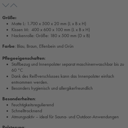
Größe:
Matte L
: 1.700 x 500 x 20 mm (L x B x H)
Kissen M:
400 x 600 x 100 mm (L x B x H)
Nackenrolle
: Größe: 180 x 500 mm (D x B)
Farbe
: Blau, Braun, Elfenbein und Grün
Pflegeeigenschaften
:
Stoffbezug und Innenpolster separat maschinenwaschbar bis zu
60 °C
Dank des Reißverschlusses kann das Innenpolster einfach
entnommen werden.
Besonders hygienisch und allergikerfreundlich
Besonderheiten
:
Feuchtigkeitsregulierend
Schnelltrocknend
Atmungsaktiv – ideal für Sauna- und Outdoor-Anwendungen
Polsterung
: