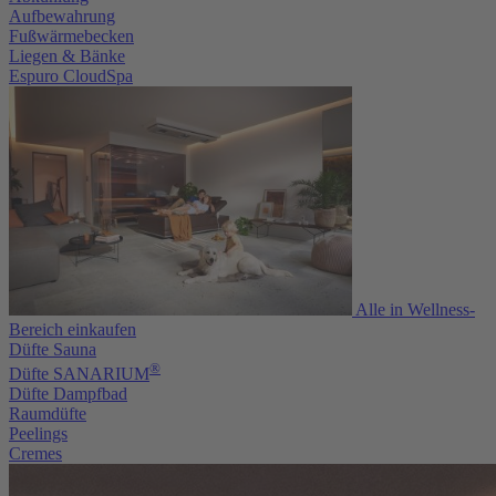
Aufbewahrung
Fußwärmebecken
Liegen & Bänke
Espuro CloudSpa
Alle in Wellness-
Bereich einkaufen
Düfte Sauna
®
Düfte SANARIUM
Düfte Dampfbad
Raumdüfte
Peelings
Cremes