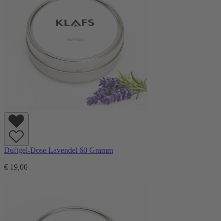
Duftgel-Dose Lavendel 60 Gramm
€ 19,00