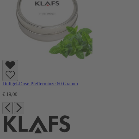
Duftgel-Dose Pfefferminze 60 Gramm
€ 19,00