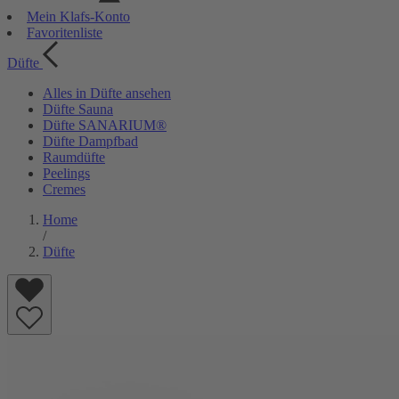
Mein Klafs-Konto
Favoritenliste
Düfte
Alles in Düfte ansehen
Düfte Sauna
Düfte SANARIUM®
Düfte Dampfbad
Raumdüfte
Peelings
Cremes
Home
/
Düfte