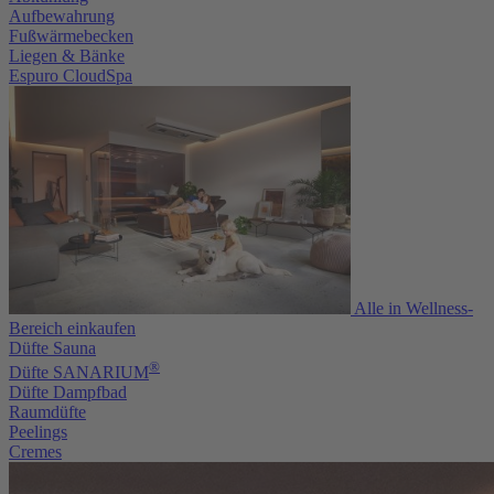
Aufbewahrung
Fußwärmebecken
Liegen & Bänke
Espuro CloudSpa
Alle in Wellness-
Bereich einkaufen
Düfte Sauna
®
Düfte SANARIUM
Düfte Dampfbad
Raumdüfte
Peelings
Cremes