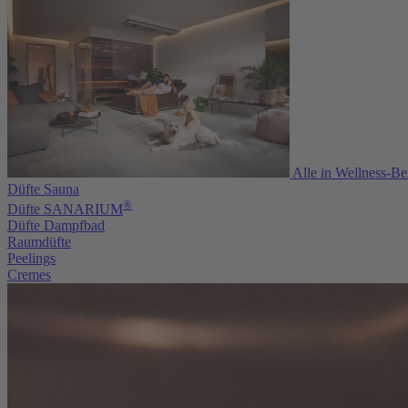
Alle in Wellness-Be
Düfte Sauna
®
Düfte SANARIUM
Düfte Dampfbad
Raumdüfte
Peelings
Cremes